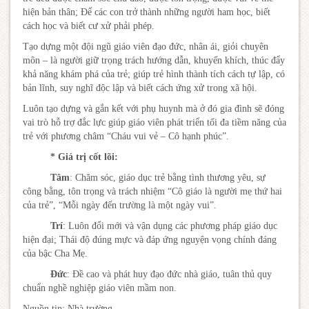
hiện bản thân; Để các con trở thành những người ham học, biết
cách học và biết cư xử phải phép.
Tạo dựng một đội ngũ giáo viên đạo đức, nhân ái, giỏi chuyên
môn – là người giữ trọng trách hướng dẫn, khuyến khích, thúc đẩy
khả năng khám phá của trẻ; giúp trẻ hình thành tích cách tự lập, có
bản lĩnh, suy nghĩ độc lập và biết cách ứng xử trong xã hội.
Luôn tạo dựng và gắn kết với phụ huynh mà ở đó gia đình sẽ đóng
vai trò hỗ trợ đắc lực giúp giáo viên phát triển tối đa tiềm năng của
trẻ với phương châm “Cháu vui vẻ – Cô hạnh phúc”.
* Giá trị cốt lõi:
Tâm
: Chăm sóc, giáo dục trẻ bằng tình thương yêu, sự
công bằng, tôn trọng và trách nhiệm “Cô giáo là người mẹ thứ hai
của trẻ”, “Mỗi ngày đến trường là một ngày vui”.
Trí
: Luôn đổi mới và vận dụng các phương pháp giáo dục
hiện đại; Thái độ đúng mực và đáp ứng nguyện vọng chính đáng
của bậc Cha Mẹ.
Đức
: Đề cao và phát huy đạo đức nhà giáo, tuân thủ quy
chuẩn nghề nghiệp giáo viên mầm non.
Nguồn tin: Nhà trường