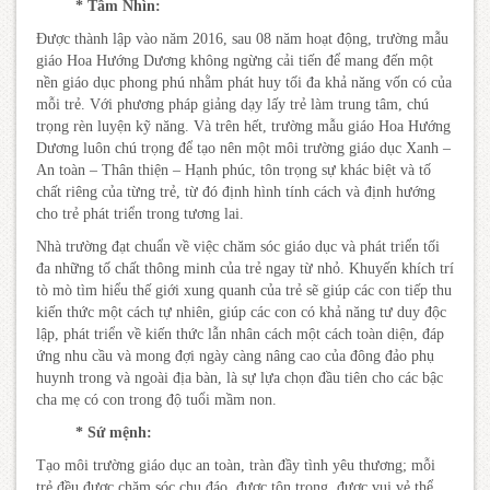
* Tầm Nhìn:
Được thành lập vào năm 2016, sau 08 năm hoạt động, trường mẫu
giáo Hoa Hướng Dương không ngừng cải tiến để mang đến một
nền giáo dục phong phú nhằm phát huy tối đa khả năng vốn có của
mỗi trẻ. Với phương pháp giảng dạy lấy trẻ làm trung tâm, chú
trọng rèn luyện kỹ năng. Và trên hết, trường mẫu giáo Hoa Hướng
Dương luôn chú trọng để tạo nên một môi trường giáo dục Xanh –
An toàn – Thân thiện – Hạnh phúc, tôn trọng sự khác biệt và tố
chất riêng của từng trẻ, từ đó định hình tính cách và định hướng
cho trẻ phát triển trong tương lai.
Nhà trường đạt chuẩn về việc chăm sóc giáo dục và phát triển tối
đa những tố chất thông minh của trẻ ngay từ nhỏ. Khuyến khích trí
tò mò tìm hiểu thế giới xung quanh của trẻ sẽ giúp các con tiếp thu
kiến thức một cách tự nhiên, giúp các con có khả năng tư duy độc
lập, phát triển về kiến thức lẫn nhân cách một cách toàn diện, đáp
ứng nhu cầu và mong đợi ngày càng nâng cao của đông đảo phụ
huynh trong và ngoài địa bàn, là sự lựa chọn đầu tiên cho các bậc
cha mẹ có con trong độ tuổi mầm non.
* Sứ mệnh:
Tạo môi trường giáo dục an toàn, tràn đầy tình yêu thương; mỗi
trẻ đều được chăm sóc chu đáo, được tôn trọng, được vui vẻ thể