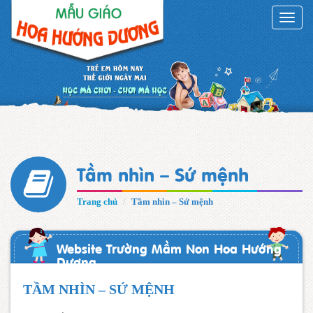
Toggle
naviga
Tầm nhìn – Sứ mệnh
Trang chủ
Tầm nhìn – Sứ mệnh
Website Trường Mầm Non Hoa Hướng
Dương
TẦM NHÌN – SỨ MỆNH