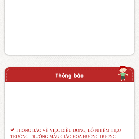
Thông báo
THÔNG BÁO VỀ VIỆC ĐIỀU ĐỘNG, BỔ NHIỆM HIỆU
TRƯỞNG TRƯỜNG MẪU GIÁO HOA HƯỚNG DƯƠNG